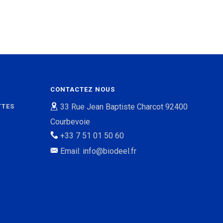
CONTACTEZ NOUS
33 Rue Jean Baptiste Charcot 92400
TTES
Courbevoie
+33 7 51 01 50 60
Email: info@biodeel.fr