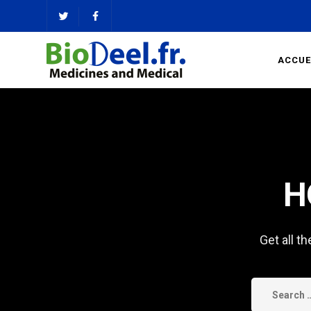
ACCUE
H
Get all t