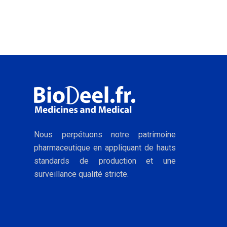
Nous perpétuons notre patrimoine
pharmaceutique en appliquant de hauts
standards de production et une
surveillance qualité stricte.