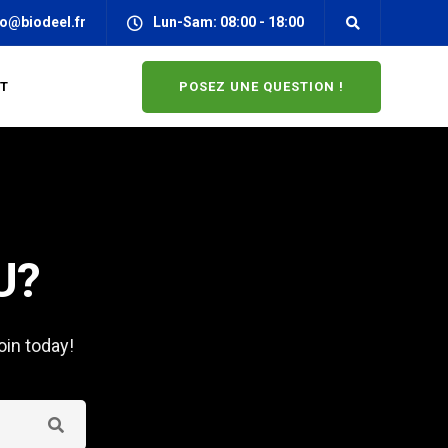
fo@biodeel.fr
Lun-Sam: 08:00 - 18:00
POSEZ UNE QUESTION !
T
U?
oin today!