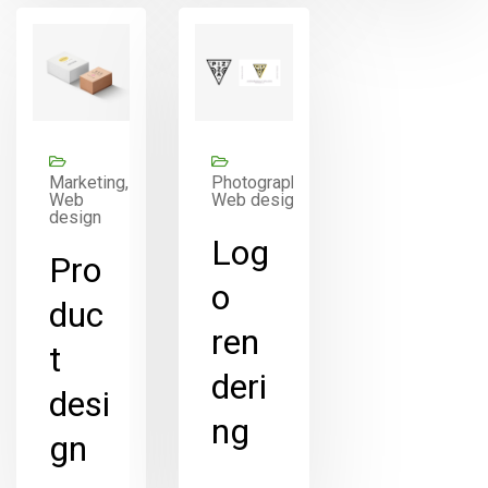
Marketing,
Photography,
Web
Web design
design
Log
Pro
o
duc
ren
t
deri
desi
ng
gn