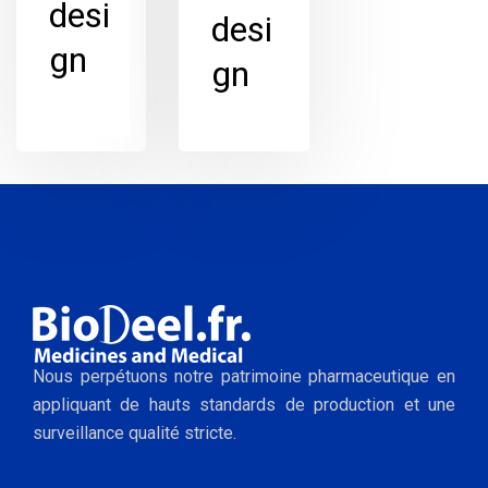
desi
desi
gn
gn
Nous perpétuons notre patrimoine pharmaceutique en
appliquant de hauts standards de production et une
surveillance qualité stricte.