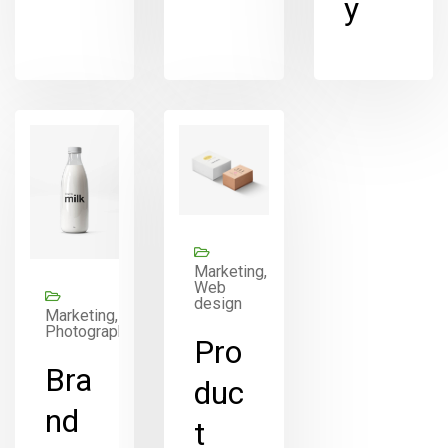
y
Marketing,
Web
design
Marketing,
Photography
Pro
Bra
duc
nd
t