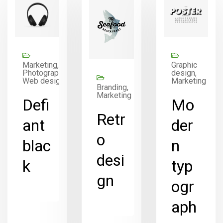
Marketing,
Graphic
Photography,
design,
Web design
Marketing
Branding,
Marketing
Defi
Mo
Retr
ant
der
o
blac
n
desi
k
typ
gn
ogr
aph