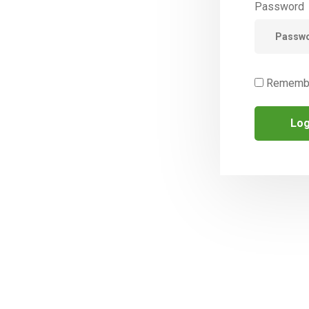
Password
Rememb
MENU
CATÉGORIES
ACCUEIL
SUSPENSION, SIROPS & GOU
PRÉSENTATION
BUVABLES
PRODUITS
CATÉGORIE 1
SUSPENSION, SIROPS &
CATÉGORIE 2
GOUTTES BUVABLES
CATÉGORIE 3
COMPRIMÉS &
CATÉGORIE 4
CAPSULES