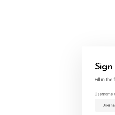
Sign
t
Fill in th
Username o