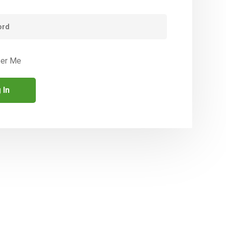
er Me
CONTACTEZ NOUS
33 Rue Jean Baptiste Charcot 92400
TTES
Courbevoie
+33 7 51 01 50 60
Email: info@biodeel.fr